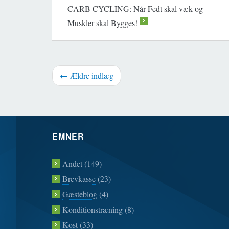
CARB CYCLING: Når Fedt skal væk og
Muskler skal Bygges!
>
← Ældre indlæg
EMNER
Andet
(149)
Brevkasse
(23)
Gæsteblog
(4)
Konditionstræning
(8)
Kost
(33)