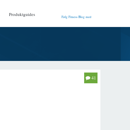
n
Produktguides
Følg Fitness Blog med
41