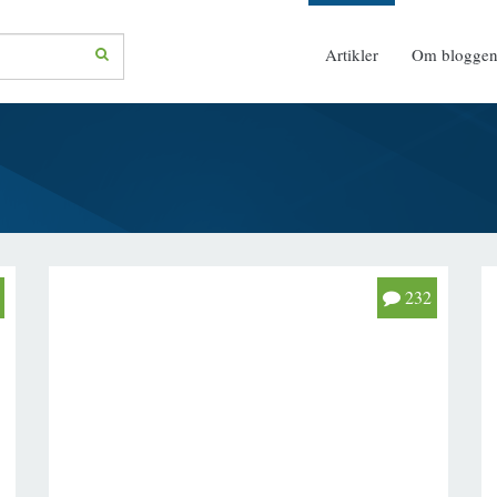
Artikler
Om blogge
232