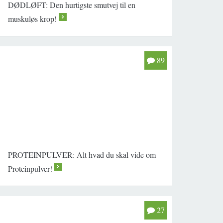
DØDLØFT: Den hurtigste smutvej til en
muskuløs krop!
>
89
PROTEINPULVER: Alt hvad du skal vide om
Proteinpulver!
>
27