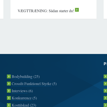
VÆGTTRÆNING: Sådan starter du!
>
P
Bodybuilding
(25)
Crossfit Funktionel Styrke
(5)
Interviews
(6)
Konkurrence
(5)
Kosttilskud
(23)