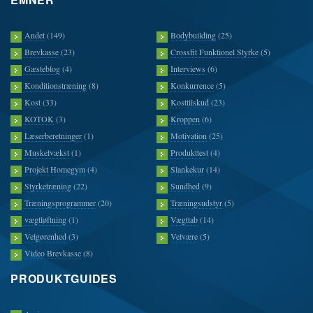
Andet
(149)
Bodybuilding
(25)
Brevkasse
(23)
Crossfit Funktionel Styrke
(5)
Gæsteblog
(4)
Interviews
(6)
Konditionstræning
(8)
Konkurrence
(5)
Kost
(33)
Kosttilskud
(23)
KOTOK
(3)
Kroppen
(6)
Læserberetninger
(1)
Motivation
(25)
Muskelvækst
(1)
Produkttest
(4)
Projekt Homegym
(4)
Slankekur
(14)
Styrketræning
(22)
Sundhed
(9)
Træningsprogrammer
(20)
Træningsudstyr
(5)
vægtløftning
(1)
Vægttab
(14)
Velgørenhed
(3)
Velvære
(5)
Video Brevkasse
(8)
PRODUKTGUIDES