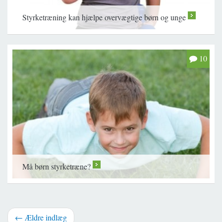
Styrketræning kan hjælpe overvægtige børn og unge
>
10
Må børn styrketræne?
>
← Ældre indlæg