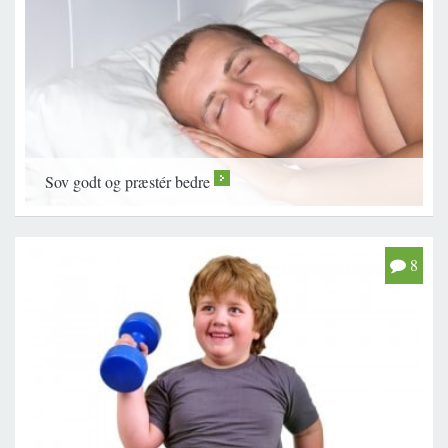
Sov godt og præstér bedre
>
8