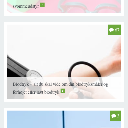
svømmeudstyr
>
67
Blodtryk – alt du skal vide om din blodtryksmåler og
forhøjet eller lavt blodtryk
>
3