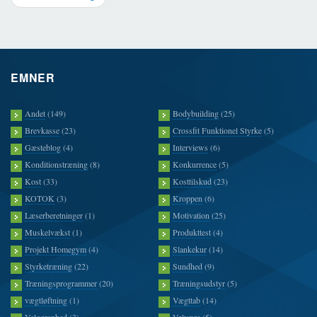
EMNER
Andet
(149)
Bodybuilding
(25)
Brevkasse
(23)
Crossfit Funktionel Styrke
(5)
Gæsteblog
(4)
Interviews
(6)
Konditionstræning
(8)
Konkurrence
(5)
Kost
(33)
Kosttilskud
(23)
KOTOK
(3)
Kroppen
(6)
Læserberetninger
(1)
Motivation
(25)
Muskelvækst
(1)
Produkttest
(4)
Projekt Homegym
(4)
Slankekur
(14)
Styrketræning
(22)
Sundhed
(9)
Træningsprogrammer
(20)
Træningsudstyr
(5)
vægtløftning
(1)
Vægttab
(14)