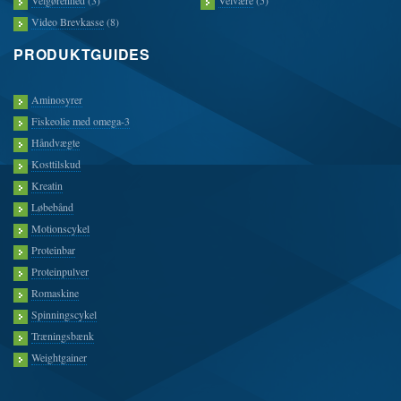
Velgørenhed
(3)
Velvære
(5)
Video Brevkasse
(8)
PRODUKTGUIDES
Aminosyrer
Fiskeolie med omega-3
Håndvægte
Kosttilskud
Kreatin
Løbebånd
Motionscykel
Proteinbar
Proteinpulver
Romaskine
Spinningscykel
Træningsbænk
Weightgainer