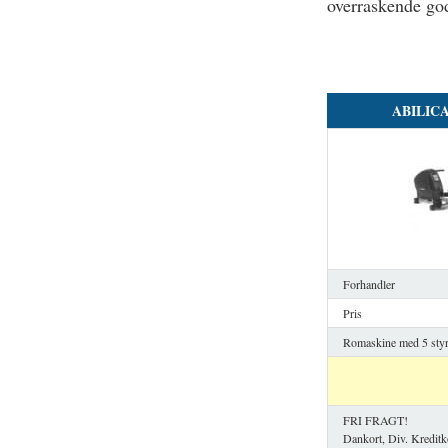
overraskende god
ABILIC
Forhandler
Pris
Romaskine med 5 styr
FRI FRAGT!
Dankort, Div. Kreditk