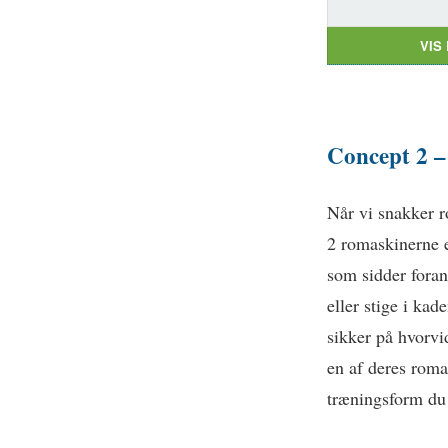
VIS
Concept 2 –
Når vi snakker r
2 romaskinerne e
som sidder foran
eller stige i kad
sikker på hvorvid
en af deres rom
træningsform du 