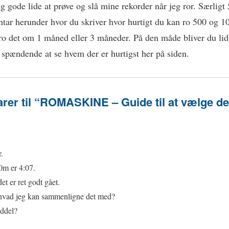
eg gode lide at prøve og slå mine rekorder når jeg ror. Særligt
r herunder hvor du skriver hvor hurtigt du kan ro 500 og 10
ro det om 1 måned eller 3 måneder. På den måde bliver du lidt
 spændende at se hvem der er hurtigst her på siden.
er til “ROMASKINE – Guide til at vælge d
.
0m er 4:07.
det er ret godt gået.
 hvad jeg kan sammenligne det med?
iddel?