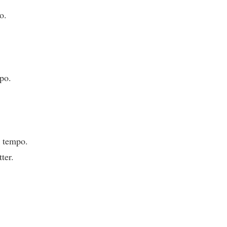
o.
po.
t tempo.
ter.