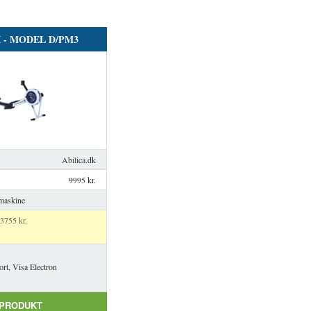
I - MODEL D/PM3
Abilica.dk
9995 kr.
omaskine
755 kr.
ort, Visa Electron
 PRODUKT