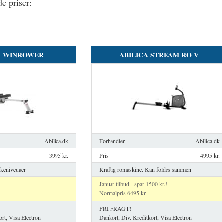
e priser:
A WINROWER
ABILICA STREAM RO V
Abilica.dk
Forhandler
Abilica.dk
3995 kr.
Pris
4995 kr.
keniveuaer
Kraftig romaskine. Kan foldes sammen
Januar tilbud - spar 1500 kr.!
Normalpris 6495 kr.
FRI FRAGT!
ort, Visa Electron
Dankort, Div. Kreditkort, Visa Electron