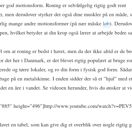
er god motionsform. Roning er selvfølgelig rigtig godt rent
t, men derudover styrker det også dine muskler på en måde, 
rlig mange andre motionsformer (på nær måske
løb
). Derudov
pen, hvilket betyder at din krop også lærer at arbejde bedre 
l om at roning er bedst i havet, men da der ikke altid er de be
or det her i Danmark, er det blevet rigtig populært at bruge r
erede og tørre lokaler, og ro din form i fysisk god form. Såd
lbage på en metalskinne. I enden sidder der så et ”hjul” med et
 det en åre i vandet. Se videoen herunder, hvis du ønsker at v
=”885″ height=”496″]http://www.youtube.com/watch?v=PEV
lavet en tabel, som kan give dig et overblik over nogle rigtig 