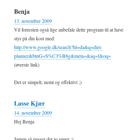
Benja
13. november 2009
Vil forresten også lige anbefale dette program til at have
styr på din kost med:
http://www.google.dk/search?hl=da&q=diet-
planner&btnG=S%C3%B8g&meta=&aq=f&oq=
(øverste link)
Det er simpelt, nemt og effektivt ;)
Lasse Kjær
14. november 2009
Hej Benja.
Jamen så passer det jo super :)