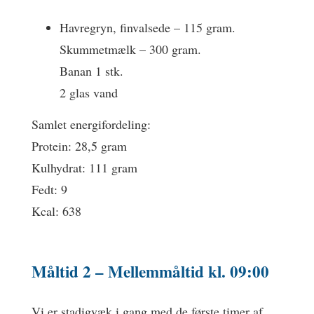
Havregryn, finvalsede – 115 gram.
Skummetmælk – 300 gram.
Banan 1 stk.
2 glas vand
Samlet energifordeling:
Protein: 28,5 gram
Kulhydrat: 111 gram
Fedt: 9
Kcal: 638
Måltid 2 –
Mellemmåltid
kl. 09:00
Vi er stadigvæk i gang med de første timer af