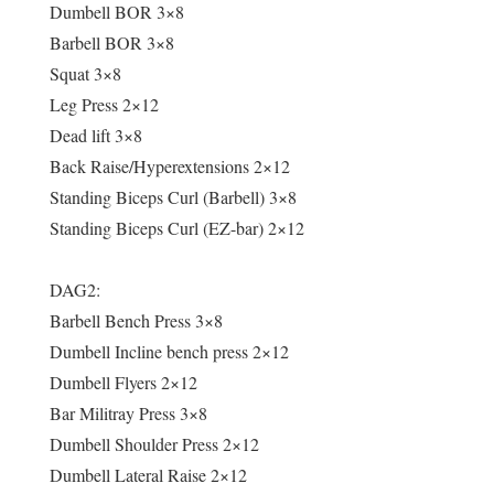
Dumbell BOR 3×8
Barbell BOR 3×8
Squat 3×8
Leg Press 2×12
Dead lift 3×8
Back Raise/Hyperextensions 2×12
Standing Biceps Curl (Barbell) 3×8
Standing Biceps Curl (EZ-bar) 2×12
DAG2:
Barbell Bench Press 3×8
Dumbell Incline bench press 2×12
Dumbell Flyers 2×12
Bar Militray Press 3×8
Dumbell Shoulder Press 2×12
Dumbell Lateral Raise 2×12