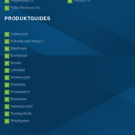
Velgørenhed
(3)
Velvære
(5)
Video Brevkasse
(8)
PRODUKTGUIDES
Aminosyrer
Fiskeolie med omega-3
Håndvægte
Kosttilskud
Kreatin
Løbebånd
Motionscykel
Proteinbar
Proteinpulver
Romaskine
Spinningscykel
Træningsbænk
Weightgainer