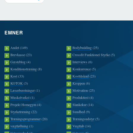
EMNER
Andet
(149)
Bodybuilding
(25)
Brevkasse
(23)
Crossfit Funktionel Styrke
(5)
Gæsteblog
(4)
Interviews
(6)
Konditionstræning
(8)
Konkurrence
(5)
Kost
(33)
Kosttilskud
(23)
KOTOK
(3)
Kroppen
(6)
Læserberetninger
(1)
Motivation
(25)
Muskelvækst
(1)
Produkttest
(4)
Projekt Homegym
(4)
Slankekur
(14)
Styrketræning
(22)
Sundhed
(9)
Træningsprogrammer
(20)
Træningsudstyr
(5)
vægtløftning
(1)
Vægttab
(14)