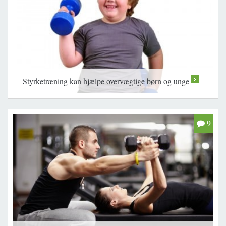
Styrketræning kan hjælpe overvægtige børn og unge
>
9