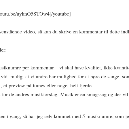
/youtu.be/uyknO5STOw4[/youtube]
venstående video, så kan du skrive en kommentar til dette in
ler:
siknumre per kommentar – vi skal have kvalitet, ikke kvantit
 vidt muligt at vi andre har mulighed for at høre de sange, som
 et preview på itunes eller noget helt fjerde.
 for de andres musikforslag. Musik er en smagssag og der vil 
den i gang, så har jeg selv kommet med 5 musiknumre, som jeg i