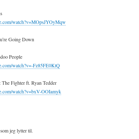
ss
ube.com/watch?v=MOpsJYOyMqw
ou’re Going Down
odoo People
be.com/watch?v=-Fz85FE0KtQ
 The Fighter ft. Ryan Tedder
ube.com/watch?v=bxV-OOIamyk
som jeg lytter til.