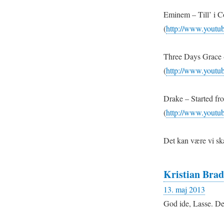
Eminem – Till’ i C
(
http://www.yout
Three Days Grace 
(
http://www.yout
Drake – Started fr
(
http://www.yout
Det kan være vi skal
Kristian Brad
13. maj 2013
God ide, Lasse. Det