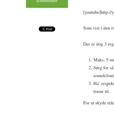
kommentarer
[youtube]http:/
Som vist i den o
Der er dog 3 reg
Maks. 5 mu
Sørg for så
soundcloud,
Ha’ respekt
træne til.
For at skyde trå