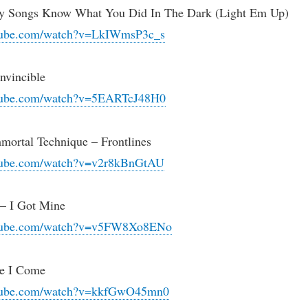
My Songs Know What You Did In The Dark (Light Em Up)
tube.com/watch?v=LkIWmsP3c_s
nvincible
tube.com/watch?v=5EARTcJ48H0
mmortal Technique – Frontlines
tube.com/watch?v=v2r8kBnGtAU
– I Got Mine
utube.com/watch?v=v5FW8Xo8ENo
re I Come
utube.com/watch?v=kkfGwO45mn0