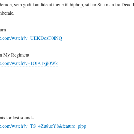
erude, som godt kan lide at træne til hiphop, så har Stic.man fra Dead
nbefale.
Burn
ube.com/watch?v=UEKDozT0lNQ
On My Regiment
be.com/watch?v=1OlA1xjI0Wk
ts for lost sounds
be.com/watch?v=TS_4Zu8ucY8&feature=plpp