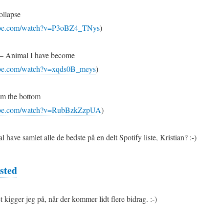
ollapse
ube.com/watch?v=P3oBZ4_TNys
)
– Animal I have become
ube.com/watch?v=xqds0B_meys
)
om the bottom
ube.com/watch?v=RubBzkZzpUA
)
 have samlet alle de bedste på en delt Spotify liste, Kristian? :-)
sted
 kigger jeg på, når der kommer lidt flere bidrag. :-)