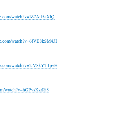
be.com/watch?v=IZ7Aif5aXlQ
be.com/watch?v=6fVE8kSM43I
ube.com/watch?v=2-V8kYT1pvE
.com/watch?v=hGPvsKzrRi8