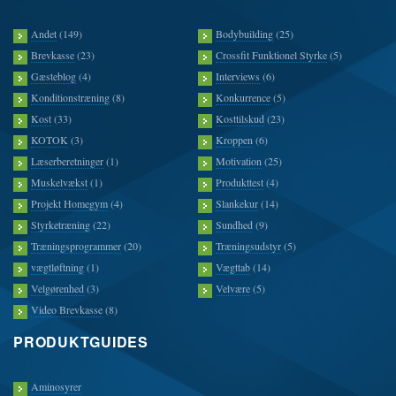
Andet
(149)
Bodybuilding
(25)
Brevkasse
(23)
Crossfit Funktionel Styrke
(5)
Gæsteblog
(4)
Interviews
(6)
Konditionstræning
(8)
Konkurrence
(5)
Kost
(33)
Kosttilskud
(23)
KOTOK
(3)
Kroppen
(6)
Læserberetninger
(1)
Motivation
(25)
Muskelvækst
(1)
Produkttest
(4)
Projekt Homegym
(4)
Slankekur
(14)
Styrketræning
(22)
Sundhed
(9)
Træningsprogrammer
(20)
Træningsudstyr
(5)
vægtløftning
(1)
Vægttab
(14)
Velgørenhed
(3)
Velvære
(5)
Video Brevkasse
(8)
PRODUKTGUIDES
Aminosyrer